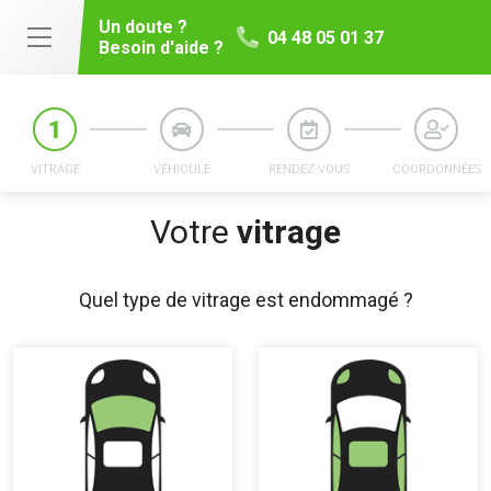
Un doute ?
04 48 05 01 37
Besoin d'aide ?
VITRAGE
VÉHICULE
RENDEZ-VOUS
COORDONNÉES
Votre
vitrage
Quel type de vitrage est endommagé ?