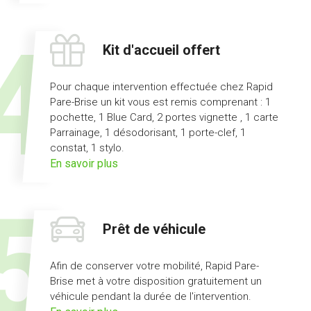
l'offre
pas
d'avance
Kit d'accueil offert
de
frais
Pour chaque intervention effectuée chez Rapid
Pare-Brise un kit vous est remis comprenant : 1
pochette, 1 Blue Card, 2 portes vignette , 1 carte
Parrainage, 1 désodorisant, 1 porte-clef, 1
constat, 1 stylo.
sur
En savoir plus
l'offre
kit
d'accueil
Prêt de véhicule
offert
Afin de conserver votre mobilité, Rapid Pare-
Brise met à votre disposition gratuitement un
véhicule pendant la durée de l'intervention.