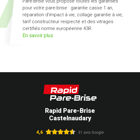
Pare-Brise vous propose toutes les garanties
pour votre pare-brise : garantie casse 1 an,
réparation d'impact à vie, collage garantie à vie,
tarif constructeur respecté et des vitrages
certifiés norme européenne 43R.
sur
En savoir plus
l'offre
pack
Garanties
Rapid Pare-Brise
Castelnaudary
4,6
31 avis Google