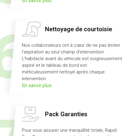
sur
En savoir plus
l'offre
prêt
de
Nettoyage de courtoisie
véhicule
Nos collaborateurs ont à cœur de ne pas limiter
l'aspiration au seul champ d'intervention.
L'habitacle avant du véhicule est soigneusement
aspiré et le tableau de bord est
méticuleusement nettoyé après chaque
intervention.
sur
En savoir plus
l'offre
nettoyage
de
Pack Garanties
courtoisie
Pour vous assurer une tranquillité totale, Rapid