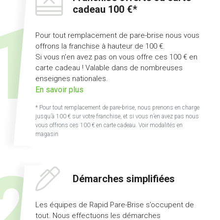
cadeau 100 €*
Pour tout remplacement de pare-brise nous vous
offrons la franchise à hauteur de 100 €.
Si vous n'en avez pas on vous offre ces 100 € en
carte cadeau ! Valable dans de nombreuses
enseignes nationales.
sur
En savoir plus
l'offre
* Pour tout remplacement de pare-brise, nous prenons en charge
franchise
jusqu’à 100 € sur votre franchise, et si vous n’en avez pas nous
offerte
vous offrons ces 100 € en carte cadeau. Voir modalités en
magasin
ou
carte
cadeau
100
Démarches simplifiées
€
Les équipes de Rapid Pare-Brise s’occupent de
tout. Nous effectuons les démarches